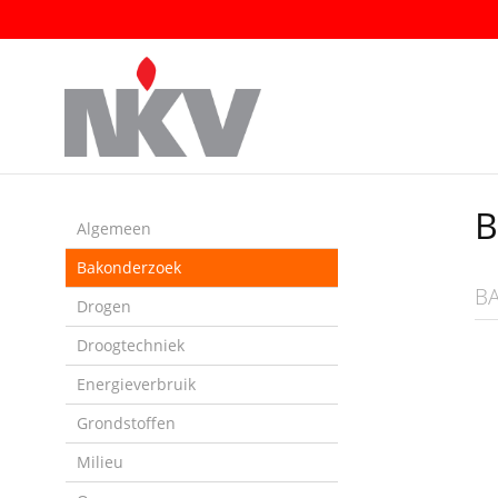
Sla
links
over
Spring
naar
de
inhoud
Spring
B
naar
Algemeen
het
Bakonderzoek
menu
B
Drogen
Droogtechniek
Energieverbruik
Grondstoffen
Milieu