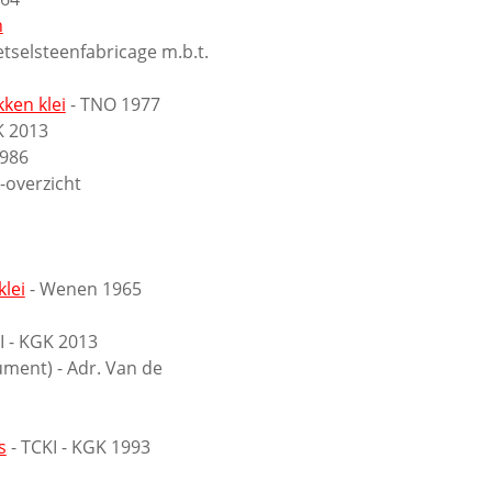
n
tselsteenfabricage m.b.t.
ken klei
- TNO 1977
K 2013
986
-overzicht
lei
- Wenen 1965
I - KGK 2013
ument) - Adr. Van de
s
- TCKI - KGK 1993