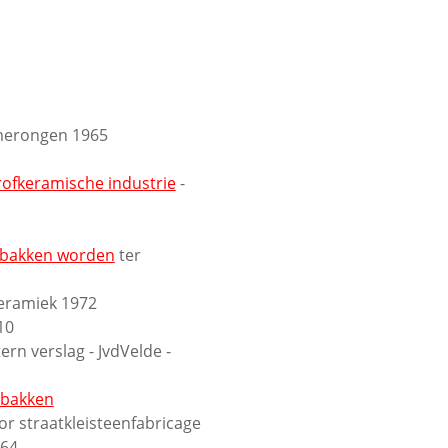
erongen 1965
ofkeramische industrie
-
gebakken worden
ter
Keramiek 1972
10
tern verslag - JvdVelde -
s bakken
or straatkleisteenfabricage
964