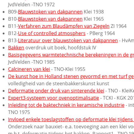
JvdVelden -TNO 1972
B09-
Blauwstoken van dakpannen
Klei 1938
B10-
Blauwstoken van dakpannen
Klei 1965
B11-
Verfahren zum Blaudämpfen van Ziegeln
ZI 1964
B12-
Use of controlled atmosphers
- PBerg 1964
B13-
Literatuur over blauwstoken van dakpannen
- HvAm
Bakken
overdruk uit boek, hoofdstuk IV
Basisgegevens warmtetechnische berekeningen in de gr
JvdVelden -TNO 1985
Calcineren van klei
- TNO-Klei 1955
De kunst hoe in Holland stenen gevormd en met turf 
volledigheid van de steenbakkerskunst kunst
Deformatie onder druk van sinterende klei
- TNO - Klei
Expert3-systeem voor ovenoptimalisatie
- TCKI - KGK 20
Inleiding tot de baktechniek in keramische industrie
- in
TNO 1975
Invloed enkele toeslagstoffen op deformatie klei tijden
Onderzoek naar bauxiet- e.a. toevoeging aan een klei vo
m.b.t. deformatie tijdens het bakken- Rapport1 - TNO 1