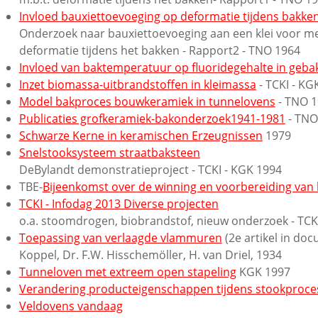
Invloed bauxiettoevoeging op deformatie tijdens bakke
Onderzoek naar bauxiettoevoeging aan een klei voor me
deformatie tijdens het bakken - Rapport2 - TNO 1964
Invloed van baktemperatuur op fluoridegehalte in gebak
Inzet biomassa-uitbrandstoffen in kleimassa
- TCKI - KG
Model bakproces bouwkeramiek in tunnelovens
- TNO 1
Publicaties grofkeramiek-bakonderzoek1941-1981
- TNO
Schwarze Kerne in keramischen Erzeugnissen
1979
Snelstooksysteem straatbaksteen
DeBylandt demonstratieproject - TCKI - KGK 1994
TBE-
Bijeenkomst over de winning en voorbereiding van k
TCKI - Infodag 2013 Diverse projecten
o.a. stoomdrogen, biobrandstof, nieuw onderzoek - TCK
Toepassing van verlaagde vlammuren
(2e artikel in doc
Koppel, Dr. F.W. Hisschemöller, H. van Driel, 1934
Tunneloven met extreem open stapeling
KGK 1997
Verandering producteigenschappen tijdens stookproce
Veldovens vandaag