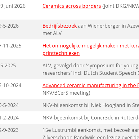
-9 juni 2026
Ceramics across borders
(joint DKG/NKV
9-5-2026
Bedrijfsbezoek
aan Wienerberger in Azew
met ALV
7-11-2025
Het onmogelijke mogelijk maken met kera
printtechnieken
-5-2025
ALV, gevolgd door 'symposium for young
researchers' incl. Dutch Student Speech 
5-10-2024
Advanced ceramic manufacturing in the 
NKV/BCerS meeting)
0-5-2024
NKV-bijeenkomst bij Niek Hoogland in St
1-2-2024
NKV-bijeenkomst bij Concr3de in Rotter
2-9-2023
15e Lustrumbijeenkomst, met bezoek aan 
Zilverschoon Randwijk, een lezing over d