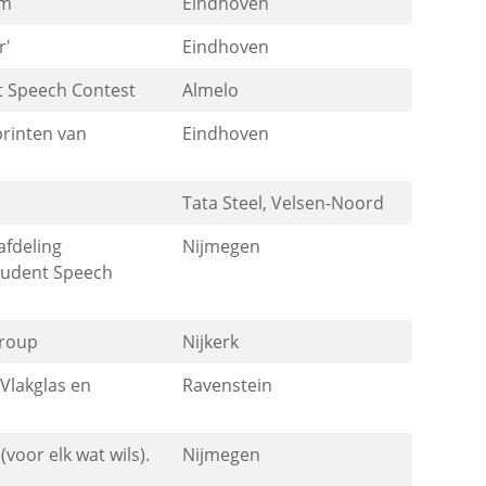
um
Eindhoven
r'
Eindhoven
nt Speech Contest
Almelo
rinten van
Eindhoven
Tata Steel, Velsen-Noord
afdeling
Nijmegen
tudent Speech
Group
Nijkerk
Vlakglas en
Ravenstein
oor elk wat wils).
Nijmegen