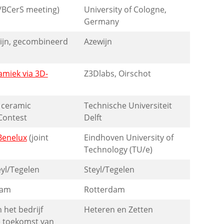
/BCerS meeting)
University of Cologne,
Germany
ijn, gecombineerd
Azewijn
miek via 3D-
Z3Dlabs, Oirschot
 ceramic
Technische Universiteit
Contest
Delft
Benelux
(joint
Eindhoven University of
Technology (TU/e)
eyl/Tegelen
Steyl/Tegelen
dam
Rotterdam
het bedrijf
Heteren en Zetten
e toekomst van