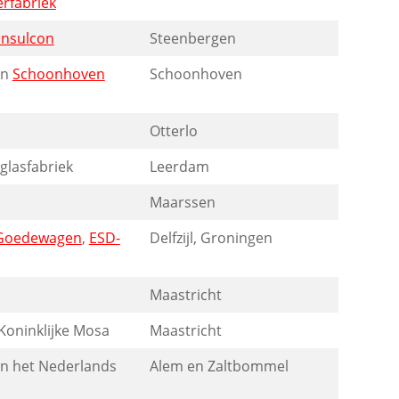
rfabriek
Insulcon
Steenbergen
an
Schoonhoven
Schoonhoven
Otterlo
glasfabriek
Leerdam
Maarssen
Goedewagen
,
ESD-
Delfzijl, Groningen
Maastricht
oninklijke Mosa
Maastricht
n het Nederlands
Alem en Zaltbommel