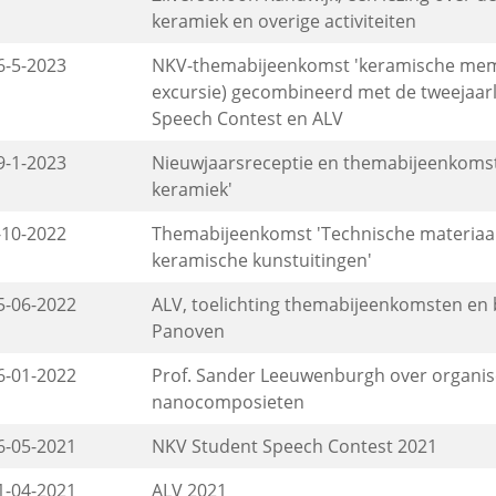
keramiek en overige activiteiten
6-5-2023
NKV-themabijeenkomst 'keramische memb
excursie) gecombineerd met de tweejaarl
Speech Contest en ALV
9-1-2023
Nieuwjaarsreceptie en themabijeenkomst
keramiek'
-10-2022
Themabijeenkomst 'Technische materiaal
keramische kunstuitingen'
5-06-2022
ALV, toelichting themabijeenkomsten en
Panoven
6-01-2022
Prof. Sander Leeuwenburgh over organi
nanocomposieten
6-05-2021
NKV Student Speech Contest 2021
1-04-2021
ALV 2021