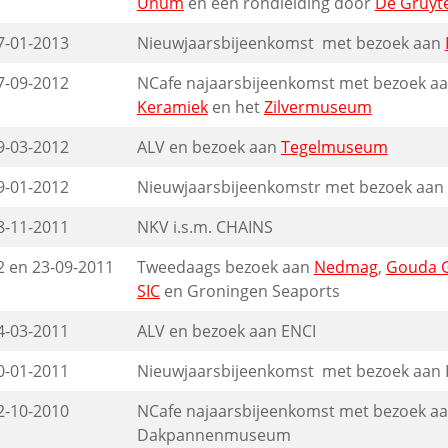
Unum
en een rondleiding door
De Gruyte
7-01-2013
Nieuwjaarsbijeenkomst met bezoek aan
7-09-2012
NCafe najaarsbijeenkomst met bezoek a
Keramiek
en het
Zilvermuseum
9-03-2012
ALV en bezoek aan
Tegelmuseum
9-01-2012
Nieuwjaarsbijeenkomstr met bezoek aan 
8-11-2011
NKV i.s.m. CHAINS
2 en 23-09-2011
Tweedaags bezoek aan
Nedmag
,
Gouda 
SIC
en Groningen Seaports
4-03-2011
ALV en bezoek aan ENCI
0-01-2011
Nieuwjaarsbijeenkomst met bezoek aan K
2-10-2010
NCafe najaarsbijeenkomst met bezoek aa
Dakpannenmuseum