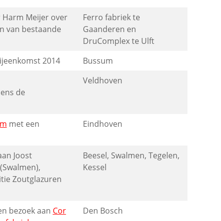
r Harm Meijer over
Ferro fabriek te
en van bestaande
Gaanderen en
DruComplex te Ulft
bijeenkomst 2014
Bussum
Veldhoven
dens de
um
met een
Eindhoven
an Joost
Beesel, Swalmen, Tegelen,
(Swalmen),
Kessel
itie Zoutglazuren
een bezoek aan
Cor
Den Bosch