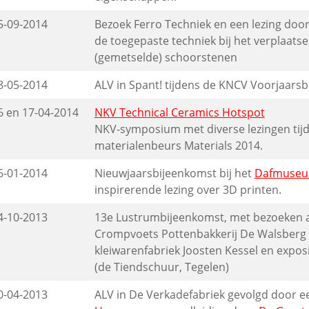
5-09-2014
Bezoek Ferro Techniek en een lezing doo
de toegepaste techniek bij het verplaats
(gemetselde) schoorstenen
8-05-2014
ALV in Spant! tijdens de KNCV Voorjaars
6 en 17-04-2014
NKV Technical Ceramics Hotspot
NKV-symposium met diverse lezingen tij
materialenbeurs Materials 2014.
6-01-2014
Nieuwjaarsbijeenkomst bij het
Dafmuse
inspirerende lezing over 3D printen.
4-10-2013
13e Lustrumbijeenkomst, met bezoeken a
Crompvoets Pottenbakkerij De Walsberg 
kleiwarenfabriek Joosten Kessel en expos
(de Tiendschuur, Tegelen)
0-04-2013
ALV in De Verkadefabriek gevolgd door 