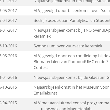
6-11-2017
Najaarsbijeenkomst in het Philips Muse
8-05-2017
ALV, gevolgd door bijeenkomst over 'sola
6-04-2017
Bedrijfsbezoek aan Panalytical en Stude
2-01-2017
Nieuwjaarsbijeenkomst bij TNO over 3D-p
keramiek
3-10-2016
Symposium over vuurvaste keramiek
2-05-2016
ALV, gevolgd door een rondleiding bij de 
Biomaterialen van RadboudUMC en de S
Contest
4-01-2016
Nieuwjaarsbijeenkomst bij de Glaesum 
5-10-2015
Najaarsbijeenkomst in het Museum voor 
Emaillekunst
0-04-2015
ALV met aansluitend een vol programma (v
bezoek aan Magnetenlab