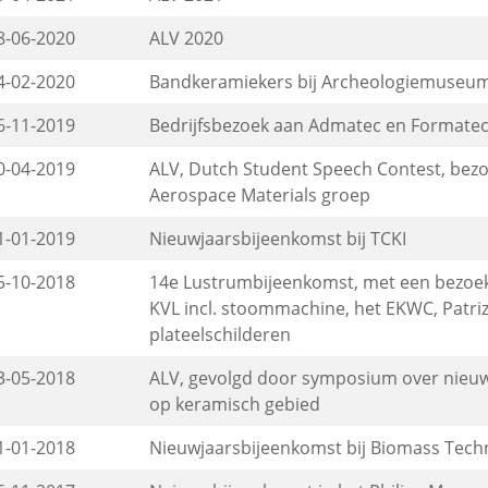
8-06-2020
ALV 2020
4-02-2020
Bandkeramiekers bij Archeologiemuseum
6-11-2019
Bedrijfsbezoek aan Admatec en Formate
0-04-2019
ALV, Dutch Student Speech Contest, bez
Aerospace Materials groep
1-01-2019
Nieuwjaarsbijeenkomst bij TCKI
5-10-2018
14e Lustrumbijeenkomst, met een bezoek
KVL incl. stoommachine, het EKWC, Patriz
plateelschilderen
3-05-2018
ALV, gevolgd door symposium over nieuw
op keramisch gebied
1-01-2018
Nieuwjaarsbijeenkomst bij Biomass Tec