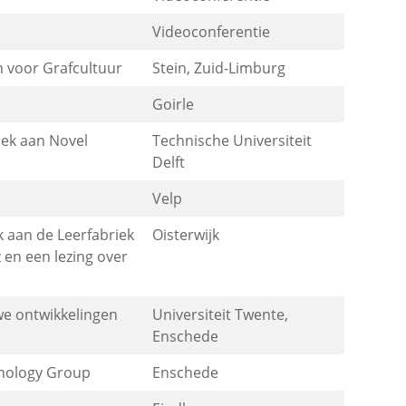
Videoconferentie
 voor Grafcultuur
Stein, Zuid-Limburg
c
Goirle
oek aan Novel
Technische Universiteit
Delft
Velp
 aan de Leerfabriek
Oisterwijk
 en een lezing over
e ontwikkelingen
Universiteit Twente,
Enschede
hnology Group
Enschede