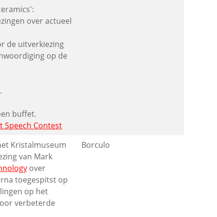
ceramics':
zingen over actueel
r de uitverkiezing
nwoordiging op de
.
en buffet.
t Speech Contest
het Kristalmuseum
Borculo
lezing van Mark
hnology
over
rna toegespitst op
lingen op het
oor verbeterde