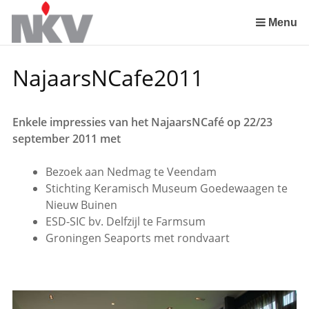
Sla
links
Menu
over
Spring
NajaarsNCafe2011
naar
de
inhoud
Enkele impressies van het NajaarsNCafé op 22/23
Spring
september 2011 met
naar
het
Bezoek aan Nedmag te Veendam
menu
Stichting Keramisch Museum Goedewaagen te
Nieuw Buinen
ESD-SIC bv. Delfzijl te Farmsum
Groningen Seaports met rondvaart