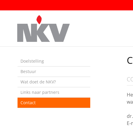
Sla
links
over
Spring
naar
de
inhoud
Spring
C
naar
Doelstelling
het
Bestuur
menu
C
Wat doet de NKV?
Links naar partners
He
wa
Contact
dr
E-