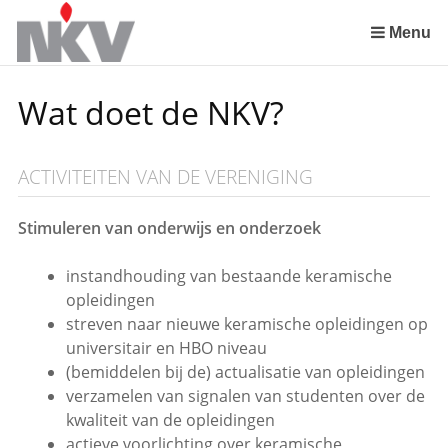
Sla
links
Menu
over
Spring
Wat doet de NKV?
naar
de
inhoud
ACTIVITEITEN VAN DE VERENIGING
Spring
naar
het
Stimuleren van onderwijs en onderzoek
menu
instandhouding van bestaande keramische
opleidingen
streven naar nieuwe keramische opleidingen op
universitair en HBO niveau
(bemiddelen bij de) actualisatie van opleidingen
verzamelen van signalen van studenten over de
kwaliteit van de opleidingen
actieve voorlichting over keramische