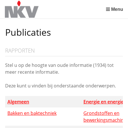
Sla
links
Menu
over
Spring
Publicaties
naar
de
inhoud
RAPPORTEN
Spring
naar
het
Stel u op de hoogte van oude informatie (1934) tot
menu
meer recente informatie.
Deze kunt u vinden bij onderstaande onderwerpen.
Algemeen
Energie en energiev
Bakken en baktechniek
Grondstoffen en
bewerkingsmachine