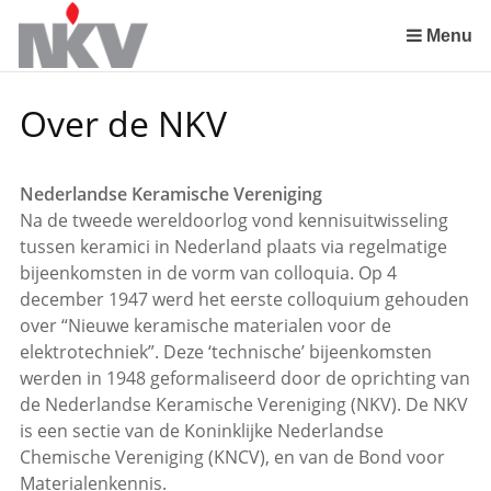
Sla
links
Menu
over
Spring
Over de NKV
naar
de
inhoud
Nederlandse Keramische Vereniging
Spring
Na de tweede wereldoorlog vond kennisuitwisseling
naar
tussen keramici in Nederland plaats via regelmatige
het
bijeenkomsten in de vorm van colloquia. Op 4
menu
december 1947 werd het eerste colloquium gehouden
over “Nieuwe keramische materialen voor de
elektrotechniek”. Deze ‘technische’ bijeenkomsten
werden in 1948 geformaliseerd door de oprichting van
de Nederlandse Keramische Vereniging (NKV). De NKV
is een sectie van de Koninklijke Nederlandse
Chemische Vereniging (KNCV), en van de Bond voor
Materialenkennis.