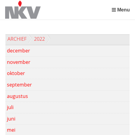
Sla
links
Menu
over
Spring
naar
ARCHIEF
2022
de
inhoud
december
Spring
naar
november
het
oktober
menu
september
augustus
juli
juni
mei