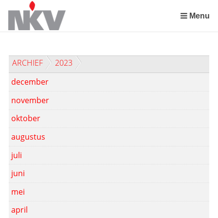
Sla
links
Menu
over
Spring
naar
ARCHIEF
2023
de
inhoud
december
Spring
naar
november
het
oktober
menu
augustus
juli
juni
mei
april