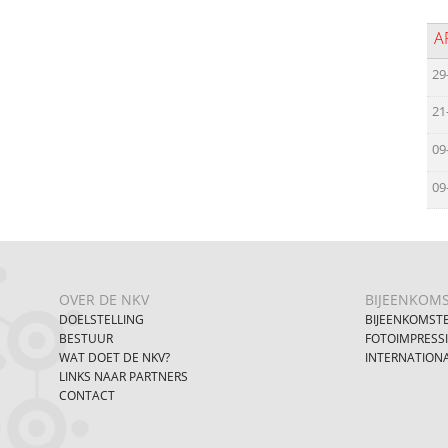
A
29
21
09
09
OVER DE NKV
BIJEENKOM
DOELSTELLING
BIJEENKOMST
BESTUUR
FOTOIMPRESS
WAT DOET DE NKV?
INTERNATION
LINKS NAAR PARTNERS
CONTACT