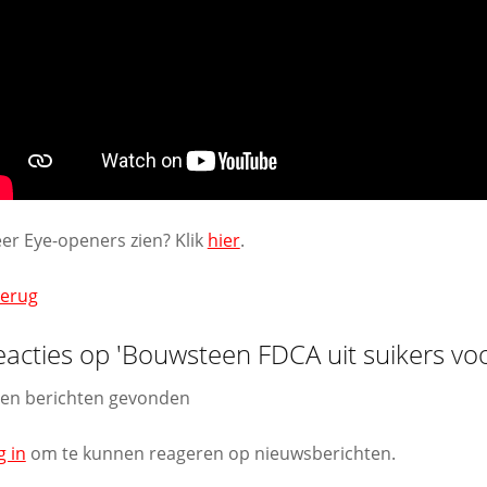
er Eye-openers zien? Klik
hier
.
Terug
eacties op 'Bouwsteen FDCA uit suikers voo
en berichten gevonden
g in
om te kunnen reageren op nieuwsberichten.