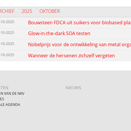
RCHIEF
2025
OKTOBER
-10-2025
Bouwsteen FDCA uit suikers voor biobased pla
-10-2025
Glow-in-the-dark SOA testen
-10-2025
Nobelprijs voor de ontwikkeling van metal or
-10-2025
Wanneer de hersenen zichzelf vergeten
STEN
NIEUWS
EN VAN DE NKV
IES
ALE AGENDA