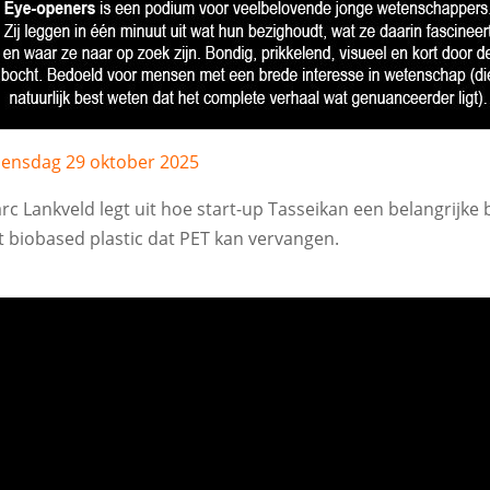
ensdag 29 oktober 2025
rc Lankveld legt uit hoe start-up Tasseikan een belangrijk
t biobased plastic dat PET kan vervangen.