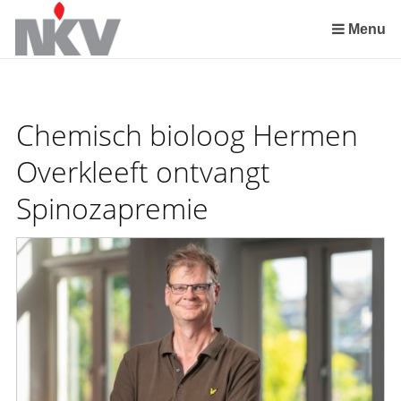
Sla
links
Menu
over
Spring
naar
de
Chemisch bioloog Hermen
inhoud
Spring
Overkleeft ontvangt
naar
Spinozapremie
het
menu