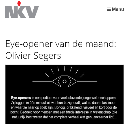
Sla
links
Menu
over
Spring
naar
de
Eye-opener van de maand:
inhoud
Spring
Olivier Segers
naar
het
menu