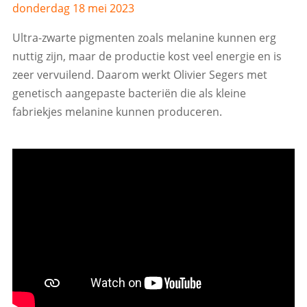
donderdag 18 mei 2023
Ultra-zwarte pigmenten zoals melanine kunnen erg
nuttig zijn, maar de productie kost veel energie en is
zeer vervuilend. Daarom werkt Olivier Segers met
genetisch aangepaste bacteriën die als kleine
fabriekjes melanine kunnen produceren.