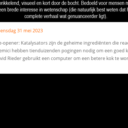
ensdag 31 mei 2023
e-opener: Katalysators zijn de geheime ingrediënten die rea
emici hebben tienduizenden pogingen nodig om een goed ka
vid Rieder gebruikt een computer om een betere kok te wo