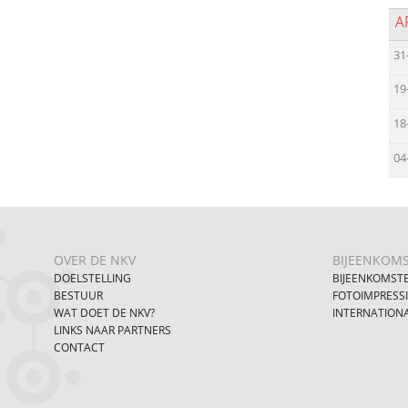
A
31
19
18
04
OVER DE NKV
BIJEENKOM
DOELSTELLING
BIJEENKOMST
BESTUUR
FOTOIMPRESS
WAT DOET DE NKV?
INTERNATION
LINKS NAAR PARTNERS
CONTACT