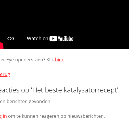
er Eye-openers zien? Klik
hier
.
Terug
acties op 'Het beste katalysatorrecept'
en berichten gevonden
g in
om te kunnen reageren op nieuwsberichten.