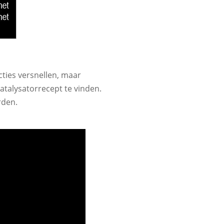
cties versnellen, maar
talysatorrecept te vinden.
rden.